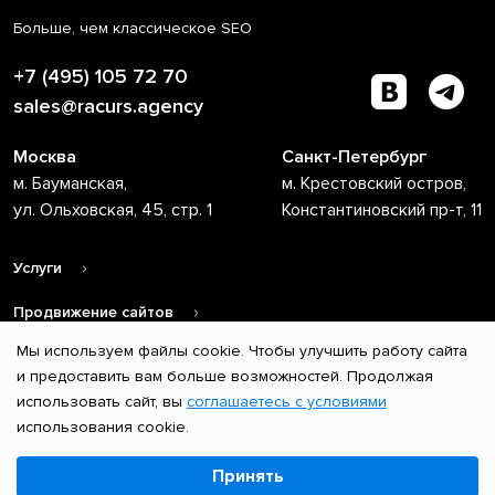
Больше, чем классическое SEO
+7 (495) 105 72 70
sales@racurs.agency
Москва
Санкт-Петербург
м. Бауманская,
м. Крестовский остров,
ул. Ольховская, 45, стр. 1
Константиновский пр-т, 11
Услуги
Продвижение сайтов
Мы используем файлы cookie. Чтобы улучшить работу сайта
О компании
и предоставить вам больше возможностей. Продолжая
использовать сайт, вы
соглашаетесь с условиями
© 2004 – 2026 ООО «Ракурс». Все права защищены.
использования cookie.
Копирование и любое использование материалов возможно
Выберите настройки cookie
только при наличии ссылки на первоисточник.
Принять
Минимальные