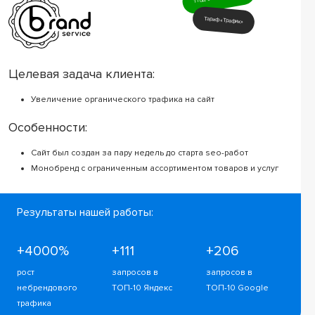
Тариф «Трафик»
Целевая задача клиента:
Увеличение органического трафика на сайт
Особенности:
Сайт был создан за пару недель до старта seo-работ
Монобренд с ограниченным ассортиментом товаров и услуг
Результаты нашей работы:
+4000%
+111
+206
рост
запросов в
запросов в
небрендового
ТОП-10 Яндекс
ТОП-10 Google
трафика