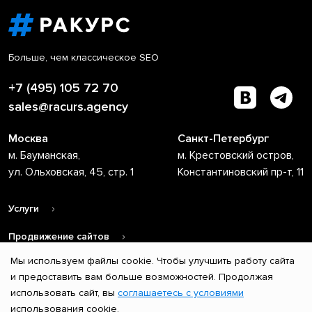
Больше, чем классическое SEO
+7 (495) 105 72 70
sales@racurs.agency
Москва
Санкт-Петербург
м. Бауманская,
м. Крестовский остров,
ул. Ольховская, 45, стр. 1
Константиновский пр-т, 11
Услуги
Продвижение сайтов
Мы используем файлы cookie. Чтобы улучшить работу сайта
О компании
и предоставить вам больше возможностей. Продолжая
использовать сайт, вы
соглашаетесь с условиями
© 2004 – 2026 ООО «Ракурс». Все права защищены.
использования cookie.