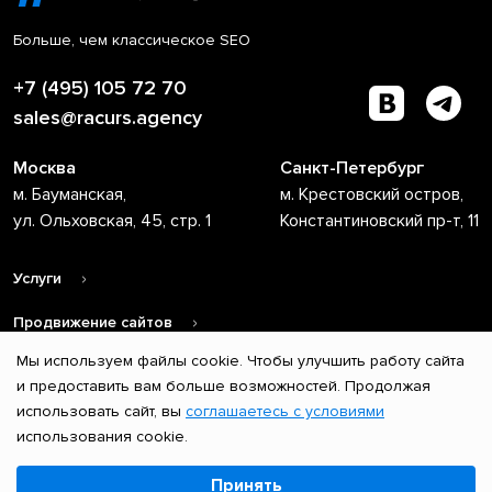
Больше, чем классическое SEO
+7 (495) 105 72 70
sales@racurs.agency
Москва
Санкт-Петербург
м. Бауманская,
м. Крестовский остров,
ул. Ольховская, 45, стр. 1
Константиновский пр-т, 11
Услуги
Продвижение сайтов
Мы используем файлы cookie. Чтобы улучшить работу сайта
О компании
и предоставить вам больше возможностей. Продолжая
использовать сайт, вы
соглашаетесь с условиями
© 2004 – 2026 ООО «Ракурс». Все права защищены.
использования cookie.
Копирование и любое использование материалов возможно
Выберите настройки cookie
только при наличии ссылки на первоисточник.
Принять
Минимальные