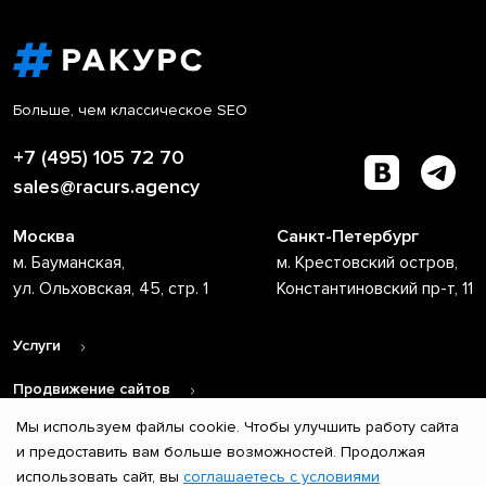
Больше, чем классическое SEO
+7 (495) 105 72 70
sales@racurs.agency
Москва
Санкт-Петербург
м. Бауманская,
м. Крестовский остров,
ул. Ольховская, 45, стр. 1
Константиновский пр-т, 11
Услуги
Продвижение сайтов
Мы используем файлы cookie. Чтобы улучшить работу сайта
О компании
и предоставить вам больше возможностей. Продолжая
использовать сайт, вы
соглашаетесь с условиями