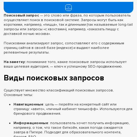
Виды поисковых запросов
Поисковый запрос
— это слово или фраза, по которым пользователь
Что такое интент поискового запроса
осуществляет поиск в поисковой системе. Запросы могут быть как
короткими, например, «пицца», так и длинными (так называемые long-tail
Как определить интент
запросы или запросы «с хвостами»), например, «заказать пиццу с
доставкой ночью москва».
Что такое семантическое ядро
Поисковики анализируют запрос, сопоставляют его с содержимым
страниц сайтов в своей базе (индексе) и выдают наиболее
Что такое кластеризация поисковых запросов
релевантные результаты.
Где и как собирать поисковые запросы
На заметку:
понимание того, какие поисковые запросы использует
ваша целевая аудитория, — ключ к успешному SEO-продвижению.
Виды поисковых запросов
Существует множество классификаций поисковых запросов.
Основные типы:
Навигационные
: цель — перейти на конкретный сайт или
страницу: «авито», «личный кабинет тинькофф». Используются для
брендового продвижения.
Информационные
: пользователь хочет получить информацию,
например, о том, что такое биткойн, какая погода ожидается
завтра в Питере. Подходят для образовательного контента,
блогов, FAQ.