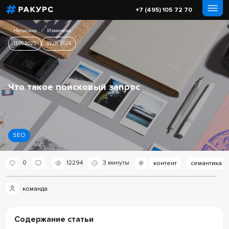
+7 (495) 105 72 70
Написана
Изменена
11.06.2025
03.08.2026
Что такое поисковый запрос
SEO
0
12294
3 минуты
контент
семантика
команда
Содержание статьи