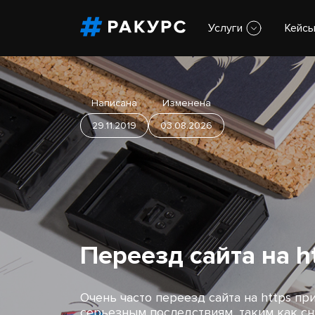
Услуги
Кейс
Написана
Изменена
29.11.2019
03.08.2026
Переезд сайта на h
Очень часто переезд сайта на https пр
серьезным последствиям, таким как с