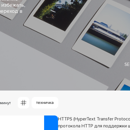
 избежать,
переход в
SE
техничка
 минут
HTTPS (HyperText Transfer Protoc
протокола HTTP для поддержки ш