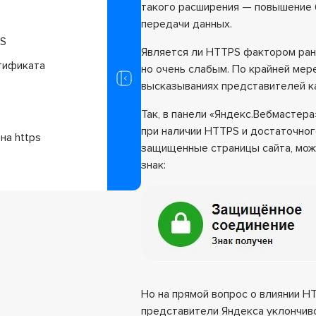
и
такого расширения — повышение 
передачи данных.
PS
Является ли HTTPS фактором ранж
тификата
но очень слабым. По крайней мер
высказываниях представителей как
Так, в панели «Яндекс.Вебмастера
при наличии HTTPS и достаточног
на https
защищенные страницы сайта, мож
знак:
Но на прямой вопрос о влиянии H
представители Яндекса уклончив