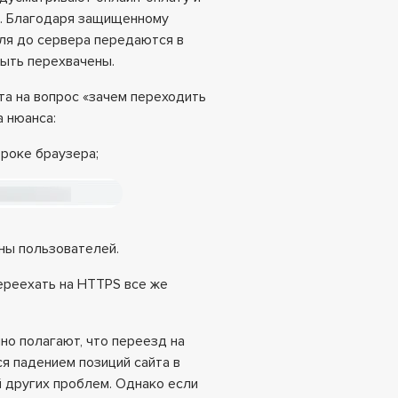
. Благодаря защищенному
ля до сервера передаются в
быть перехвачены.
а на вопрос «зачем переходить
а нюанса:
троке браузера;
ны пользователей.
ереехать на HTTPS все же
о полагают, что переезд на
я падением позиций сайта в
й других проблем. Однако если