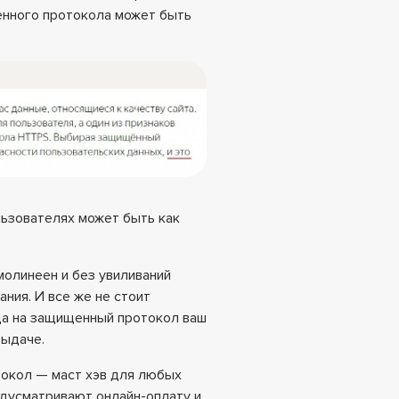
енного протокола может быть
льзователях может быть как
молинеен и без увиливаний
ания. И все же не стоит
да на защищенный протокол ваш
выдаче.
окол — маст хэв для любых
редусматривают онлайн-оплату и