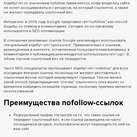
Атрибут rel со значением nofollow применяется, когда владелец сайта
не хочет ассоциироваться с ресурсом, на который ссылается, а также
не желает передавать ссылочный вес.
Интересно: в 2005 году Google представил rel="nofollow" как способ
борьбы со спамом в комментариях. Сегодня он по-прежнему
используется в SEO-оптимизации.
В отношении рекламных ссылок Google рекомендует использовать
специальный атрибут rel="sponsored". Применительно к ссылкам,
размещенным в контенте, оставляемом пользователями (например, в
комментариях к публикации) рекомендуется использовать rel="ugc". В
обоих случаях ссылочный вес не передается.
Часто SEO-специалисты прописывают атрибут rel="nofollow" для всех
исходящих внешних ссылок, поскольку не желают расставаться с
ссылочным весом, который аккумулирует страница. Тем не менее,
такой способ предотвращения “утечки” ссылочного сока может со
временем навредить позициям страницы, поскольку практика является
неестественной.
Преимущества nofollow-ссылок
Реферальный трафик. Несмотря на то, что такие ссылки не
передают ссылочный вес, если ссылка размещена на часто
посещаемом ресурсе, пользователи могут переходить по ней на
ваш сайт.