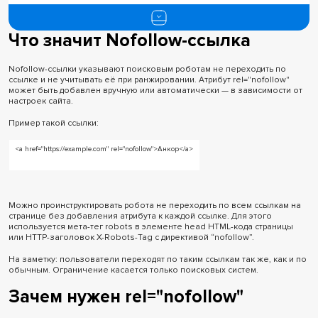
Что значит Nofollow-ссылка
Что значит Nofollow-ссылка
Зачем нужен rel="nofollow"
Преимущества nofollow-ссылок
Nofollow-ссылки указывают поисковым роботам не переходить по
ссылке и не учитывать её при ранжировании. Атрибут rel="nofollow"
Заключение
может быть добавлен вручную или автоматически — в зависимости от
настроек сайта.
Пример такой ссылки:
<a href="https://example.com" rel="nofollow">Анкор</a>
Можно проинструктировать робота не переходить по всем ссылкам на
странице без добавления атрибута к каждой ссылке. Для этого
используется мета-тег robots в элементе head HTML-кода страницы
или HTTP-заголовок X-Robots-Tag с директивой “nofollow”.
На заметку: пользователи переходят по таким ссылкам так же, как и по
обычным. Ограничение касается только поисковых систем.
Зачем нужен rel="nofollow"