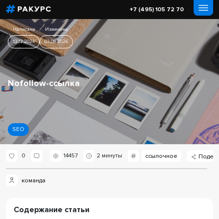
+7 (495) 105 72 70
Написана
Изменена
13.12.2024
03.08.2026
Nofollow-ссылка
SEO
0
14457
2 минуты
ссылочное
команда
Содержание статьи