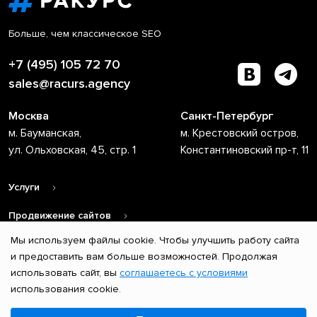
Больше, чем классическое SEO
+7 (495) 105 72 70
sales@racurs.agency
Москва
Санкт-Петербург
м. Бауманская,
м. Крестовский остров,
ул. Ольховская, 45, стр. 1
Константиновский пр-т, 11
Услуги
Продвижение сайтов
Мы используем файлы cookie. Чтобы улучшить работу сайта
О компании
и предоставить вам больше возможностей. Продолжая
использовать сайт, вы
соглашаетесь с условиями
© 2004 – 2026 ООО «Ракурс». Все права защищены.
использования cookie.
Копирование и любое использование материалов возможно
Выберите настройки cookie
только при наличии ссылки на первоисточник.