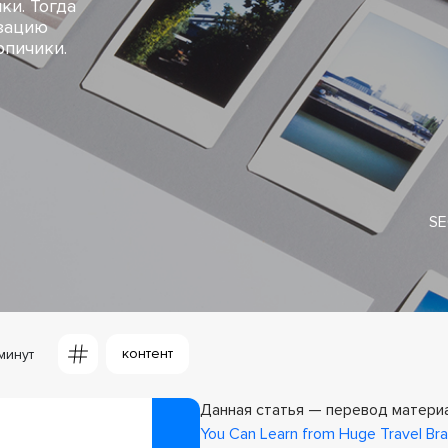
ки. Тогда
зацию
рпичики.
SE
контент
минут
Данная статья — перевод матер
You Can Learn from Huge Travel Br