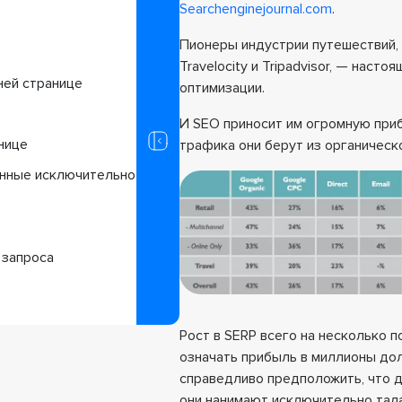
и
Searchenginejournal.com
.
Пионеры индустрии путешествий, та
Travelocity и Tripadvisor, — наст
ней странице
оптимизации.
И SEO приносит им огромную приб
нице
трафика они берут из органическо
анные исключительно
 запроса
Рост в SERP всего на несколько 
означать прибыль в миллионы до
справедливо предположить, что 
они нанимают исключительно тал